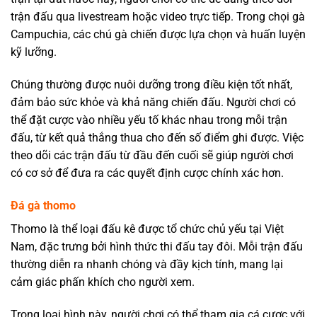
trận đấu qua livestream hoặc video trực tiếp. Trong chọi gà
Campuchia, các chú gà chiến được lựa chọn và huấn luyện
kỹ lưỡng.
Chúng thường được nuôi dưỡng trong điều kiện tốt nhất,
đảm bảo sức khỏe và khả năng chiến đấu. Người chơi có
thể đặt cược vào nhiều yếu tố khác nhau trong mỗi trận
đấu, từ kết quả thắng thua cho đến số điểm ghi được. Việc
theo dõi các trận đấu từ đầu đến cuối sẽ giúp người chơi
có cơ sở để đưa ra các quyết định cược chính xác hơn.
Đá gà thomo
Thomo là thể loại đấu kê được tổ chức chủ yếu tại Việt
Nam, đặc trưng bởi hình thức thi đấu tay đôi. Mỗi trận đấu
thường diễn ra nhanh chóng và đầy kịch tính, mang lại
cảm giác phấn khích cho người xem.
Trong loại hình này, người chơi có thể tham gia cá cược với