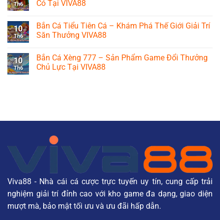
Có Tại VIVA88
Th6
Bắn Cá Tiểu Tiên Cá – Khám Phá Thế Giới Giải Trí
10
Săn Thưởng VIVA88
Th6
Bắn Cá Xèng 777 – Sản Phẩm Game Đổi Thưởng
10
Chủ Lực Tại VIVA88
Th6
Viva88 - Nhà cái cá cược trực tuyến uy tín, cung cấp trải
nghiệm giải trí đỉnh cao với kho game đa dạng, giao diện
mượt mà, bảo mật tối ưu và ưu đãi hấp dẫn.