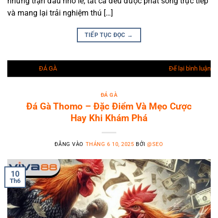
những trận đấu nhỏ lẻ, tất cả đều được phát sóng trực tiếp
và mang lại trải nghiệm thú […]
TIẾP TỤC ĐỌC
→
Đăng trong
ĐÁ GÀ
Để lại bình luận
ĐÁ GÀ
Đá Gà Thomo – Đặc Điểm Và Mẹo Cược
Hay Khi Khám Phá
ĐĂNG VÀO
THÁNG 6 10, 2025
BỞI
@SEO
10
Th6