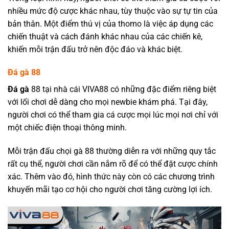
nhiều mức độ cược khác nhau, tùy thuộc vào sự tự tin của
bản thân. Một điểm thú vị của thomo là việc áp dụng các
chiến thuật và cách đánh khác nhau của các chiến kê,
khiến mỗi trận đấu trở nên độc đáo và khác biệt.
Đá gà 88
Đá gà
88 tại nhà cái VIVA88 có những đặc điểm riêng biệt
với lối chơi dễ dàng cho mọi newbie khám phá. Tại đây,
người chơi có thể tham gia cá cược mọi lúc mọi nơi chỉ với
một chiếc điện thoại thông minh.
Mỗi trận đấu chọi gà 88 thường diễn ra với những quy tắc
rất cụ thể, người chơi cần nắm rõ để có thể đặt cược chính
xác. Thêm vào đó, hình thức này còn có các chương trình
khuyến mãi tạo cơ hội cho người chơi tăng cường lợi ích.