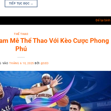
TIẾP TỤC ĐỌC
→
Để lại bình
THỂ THAO
am Mê Thể Thao Với Kèo Cược Phong
Phú
G VÀO
THÁNG 6 10, 2025
BỞI
@SEO