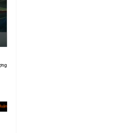
ượng
 luận