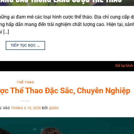
ững ai đam mê các loại hình cược thể tháo. Địa chỉ cung cấp d
ng hấp dẫn mang đến trải nghiệm chất lượng cao. Hiện tại, sản
i […]
TIẾP TỤC ĐỌC
→
Để lại bình
THỂ THAO
ợc Thể Thao Đặc Sắc, Chuyên Nghiệp
G VÀO
THÁNG 6 10, 2025
BỞI
@SEO