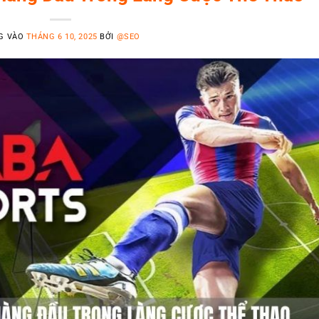
G VÀO
THÁNG 6 10, 2025
BỞI
@SEO