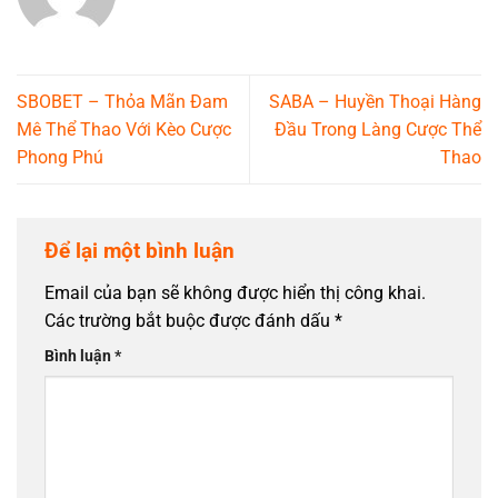
SBOBET – Thỏa Mãn Đam
SABA – Huyền Thoại Hàng
Mê Thể Thao Với Kèo Cược
Đầu Trong Làng Cược Thể
Phong Phú
Thao
Để lại một bình luận
Email của bạn sẽ không được hiển thị công khai.
Các trường bắt buộc được đánh dấu
*
Bình luận
*