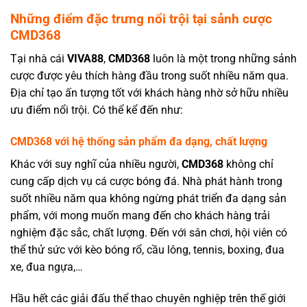
Những điểm đặc trưng nổi trội tại sảnh cược
CMD368
Tại nhà cái
VIVA88
,
CMD368
luôn là một trong những sảnh
cược được yêu thích hàng đầu trong suốt nhiều năm qua.
Địa chỉ tạo ấn tượng tốt với khách hàng nhờ sở hữu nhiều
ưu điểm nổi trội. Có thể kể đến như:
CMD368 với hệ thống sản phẩm đa dạng, chất lượng
Khác với suy nghĩ của nhiều người,
CMD368
không chỉ
cung cấp dịch vụ cá cược bóng đá. Nhà phát hành trong
suốt nhiều năm qua không ngừng phát triển đa dạng sản
phẩm, với mong muốn mang đến cho khách hàng trải
nghiệm đặc sắc, chất lượng. Đến với sân chơi, hội viên có
thể thử sức với kèo bóng rổ, cầu lông, tennis, boxing, đua
xe, đua ngựa,…
Hầu hết các giải đấu thể thao chuyên nghiệp trên thế giới