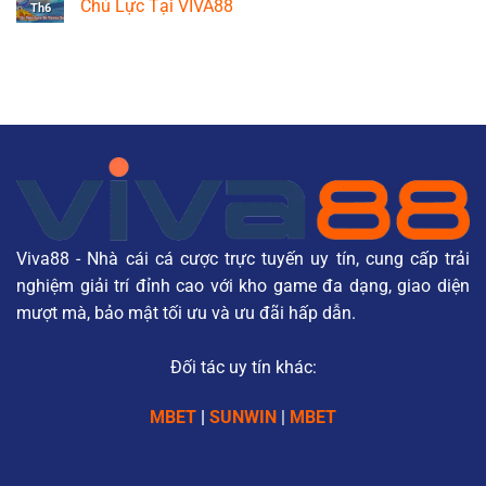
Chủ Lực Tại VIVA88
Th6
Viva88 - Nhà cái cá cược trực tuyến uy tín, cung cấp trải
nghiệm giải trí đỉnh cao với kho game đa dạng, giao diện
mượt mà, bảo mật tối ưu và ưu đãi hấp dẫn.
Đối tác uy tín khác:
MBET
|
SUNWIN
|
MBET