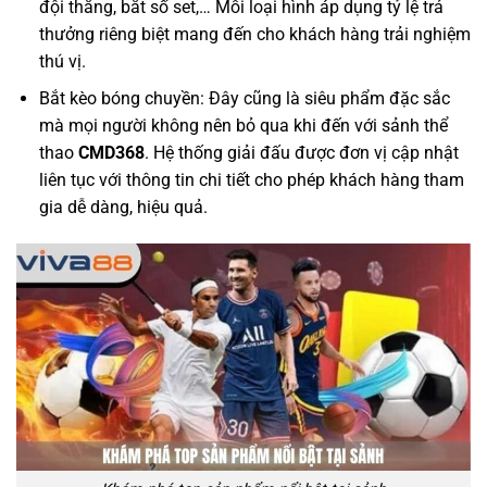
đội thắng, bắt số set,… Mỗi loại hình áp dụng tỷ lệ trả
thưởng riêng biệt mang đến cho khách hàng trải nghiệm
thú vị.
Bắt kèo bóng chuyền: Đây cũng là siêu phẩm đặc sắc
mà mọi người không nên bỏ qua khi đến với sảnh thể
thao
CMD368
. Hệ thống giải đấu được đơn vị cập nhật
liên tục với thông tin chi tiết cho phép khách hàng tham
gia dễ dàng, hiệu quả.