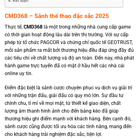
Kết luận
CMD368 – Sảnh thể thao đặc sắc 2025
Thực tế,
CMD368
là một trong những nhà cung cấp game
có thời gian hoạt động lâu dài trên thị trường. Với sự cấp
phép từ tổ chức PAGCOR và chứng chỉ quốc tế GEOTRUST,
mỗi sản phẩm ra mắt bởi thương hiệu đều đáp ứng đầy đủ
các tiêu chí về chất lượng và độ an toàn. Đến nay, nhà phát
hành game trực tuyến đã có mặt ở hầu hết các nhà cái
online uy tín.
Điểm đặc biệt là sảnh cược chuyên phục vụ dịch vụ giải trí
với những trận đấu, giải đấu có quy mô lớn. Sự đầu tư
chỉnh chu, tỉ mỉ về mọi mặt, từ thiết kế giao diện, chất
lượng âm thanh hình ảnh cho đến bảng kèo đã giúp
thương hiệu ghi điểm mạnh với khách hàng. Bên cạnh đó,
sảnh cược cũng được tối ưu hóa các tính năng, mang đến
cho khách hàng trải nghiệm đặc sắc, tiện lợi.