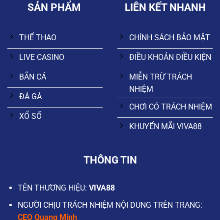
SẢN PHẨM
LIÊN KẾT NHANH
THỂ THAO
CHÍNH SÁCH BẢO MẬT
LIVE CASINO
ĐIỀU KHOẢN ĐIỀU KIỆN
BẮN CÁ
MIỄN TRỪ TRÁCH
NHIỆM
ĐÁ GÀ
CHƠI CÓ TRÁCH NHIỆM
XỔ SỐ
KHUYẾN MÃI VIVA88
THÔNG TIN
TÊN THƯƠNG HIỆU:
VIVA88
NGƯỜI CHỊU TRÁCH NHIỆM NỘI DUNG TRÊN TRANG:
CEO Quang Minh