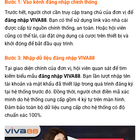
Bước 1: Vào kênh đăng nhập chính thống
Trước hết, người chơi cần truy cập trang chủ của đơn vị để
đăng nhập VIVA88
. Bạn có thể sử dụng link vào nhà cái
được cấp từ nguồn chính thống, an toàn. Hoặc hội viên
cũng có thể tải, cài đặt ứng dụng cá cược trên thiết bị và
khởi động để bắt đầu quy trình.
Bước 3: Nhập dữ liệu đăng nhập VIVA88
Tại giao diện chính của đơn vị, hội viên quan sát để tìm
kiếm biểu mẫu
đăng nhập VIVA88
. Bạn lần lượt nhập tên
tài khoản và mật khẩu đã thiết lập trong quá trình đăng ký
tại hệ thống trước đó. Đồng thời, người chơi điền mã xác
minh do hệ thống cung cấp gồm 4 ký tự trên màn hình.
Đảm bảo toàn bộ dữ liệu cung cấp cho hệ thống có độ
chuẩn xác 100%.