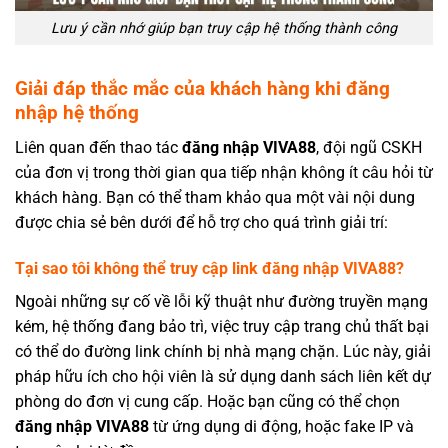
Lưu ý cần nhớ giúp bạn truy cập hệ thống thành công
Giải đáp thắc mắc của khách hàng khi đăng
nhập hệ thống
Liên quan đến thao tác
đăng nhập VIVA88
, đội ngũ CSKH
của đơn vị trong thời gian qua tiếp nhận không ít câu hỏi từ
khách hàng. Bạn có thể tham khảo qua một vài nội dung
được chia sẻ bên dưới để hỗ trợ cho quá trình giải trí:
Tại sao tôi không thể truy cập link đăng nhập VIVA88?
Ngoài những sự cố về lỗi kỹ thuật như đường truyền mạng
kém, hệ thống đang bảo trì, việc truy cập trang chủ thất bại
có thể do đường link chính bị nhà mạng chặn. Lúc này, giải
pháp hữu ích cho hội viên là sử dụng danh sách liên kết dự
phòng do đơn vị cung cấp. Hoặc bạn cũng có thể chọn
đăng nhập VIVA88
từ ứng dụng di động, hoặc fake IP và