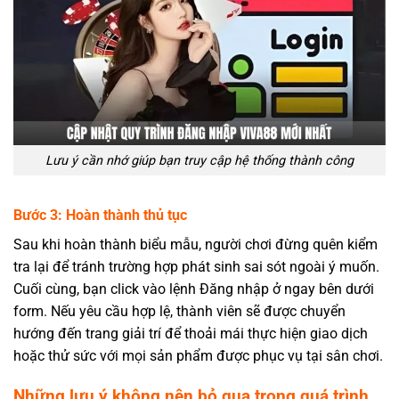
Lưu ý cần nhớ giúp bạn truy cập hệ thống thành công
Bước 3: Hoàn thành thủ tục
Sau khi hoàn thành biểu mẫu, người chơi đừng quên kiểm
tra lại để tránh trường hợp phát sinh sai sót ngoài ý muốn.
Cuối cùng, bạn click vào lệnh Đăng nhập ở ngay bên dưới
form. Nếu yêu cầu hợp lệ, thành viên sẽ được chuyển
hướng đến trang giải trí để thoải mái thực hiện giao dịch
hoặc thử sức với mọi sản phẩm được phục vụ tại sân chơi.
Những lưu ý không nên bỏ qua trong quá trình