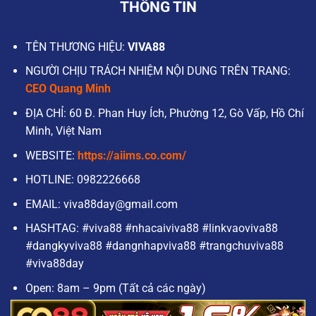
THÔNG TIN
TÊN THƯƠNG HIỆU:
VIVA88
NGƯỜI CHỊU TRÁCH NHIỆM NỘI DUNG TRÊN TRANG:
CEO Quang Minh
ĐỊA CHỈ: 60 Đ. Phan Huy Ích, Phường 12, Gò Vấp, Hồ Chí
Minh, Việt Nam
WEBSITE:
https://aiims.co.com/
HOTLINE: 0982226668
EMAIL:
viva88day@gmail.com
HASHTAG: #viva88 #nhacaiviva88 #linkvaoviva88
#dangkyviva88 #dangnhapviva88 #trangchuviva88
#viva88day
Open: 8am – 9pm (Tất cả các ngày)