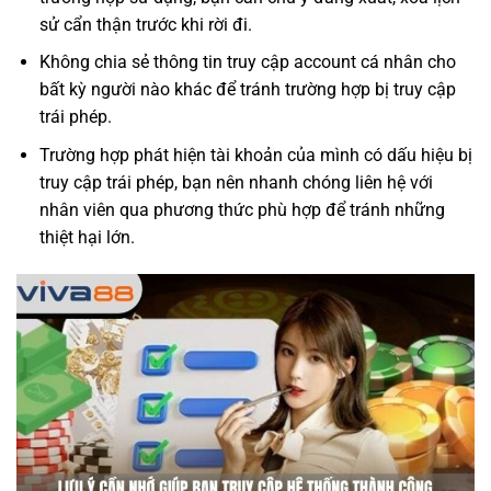
sử cẩn thận trước khi rời đi.
Không chia sẻ thông tin truy cập account cá nhân cho
bất kỳ người nào khác để tránh trường hợp bị truy cập
trái phép.
Trường hợp phát hiện tài khoản của mình có dấu hiệu bị
truy cập trái phép, bạn nên nhanh chóng liên hệ với
nhân viên qua phương thức phù hợp để tránh những
thiệt hại lớn.