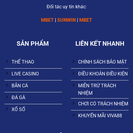
Đối tác uy tín khác:
MBET
|
SUNWIN
|
MBET
SẢN PHẨM
LIÊN KẾT NHANH
THỂ THAO
CHÍNH SÁCH BẢO MẬT
LIVE CASINO
ĐIỀU KHOẢN ĐIỀU KIỆN
BẮN CÁ
MIỄN TRỪ TRÁCH
NHIỆM
ĐÁ GÀ
CHƠI CÓ TRÁCH NHIỆM
XỔ SỐ
KHUYẾN MÃI VIVA88