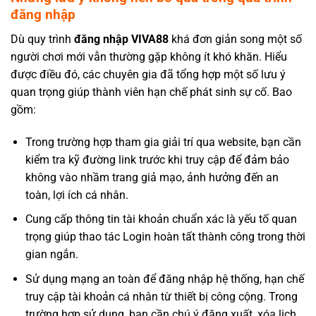
đăng nhập
Dù quy trình
đăng nhập VIVA88
khá đơn giản song một số
người chơi mới vẫn thường gặp không ít khó khăn. Hiểu
được điều đó, các chuyên gia đã tổng hợp một số lưu ý
quan trọng giúp thành viên hạn chế phát sinh sự cố. Bao
gồm:
Trong trường hợp tham gia giải trí qua website, bạn cần
kiểm tra kỹ đường link trước khi truy cập để đảm bảo
không vào nhầm trang giả mạo, ảnh hưởng đến an
toàn, lợi ích cá nhân.
Cung cấp thông tin tài khoản chuẩn xác là yếu tố quan
trọng giúp thao tác Login hoàn tất thành công trong thời
gian ngắn.
Sử dụng mạng an toàn để đăng nhập hệ thống, hạn chế
truy cập tài khoản cá nhân từ thiết bị công cộng. Trong
trường hợp sử dụng, bạn cần chú ý đăng xuất, xóa lịch